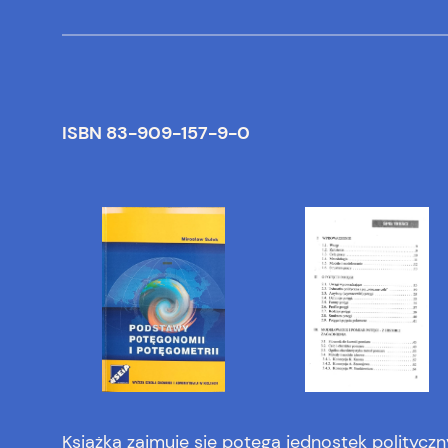
ISBN 83-909-157-9-0
Książka zajmuje się potęgą jednostek polityczn