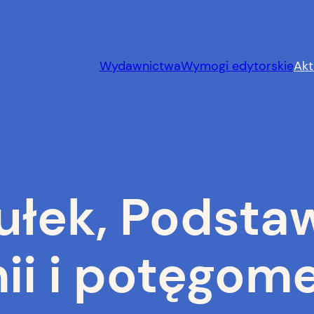
Wydawnictwa
Wymogi edytorskie
Akt
ułek, Podsta
i i potęgomet