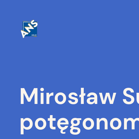
Przejdź
do
treści
Mirosław S
potęgonomi