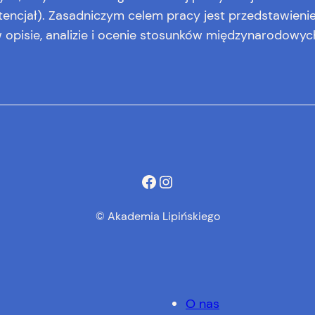
otencjał). Zasadniczym celem pracy jest przedstawieni
 opisie, analizie i ocenie stosunków międzynarodowyc
Facebook
Instagram
© Akademia Lipińskiego
O nas