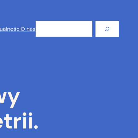
Szukaj
ualności
O nas
wy
rii.