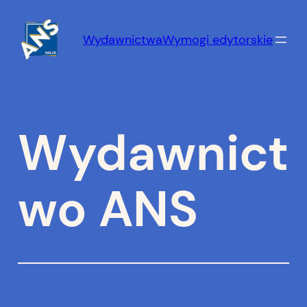
Przejdź
do
Wydawnictwa
Wymogi edytorskie
treści
Wydawnict
wo ANS