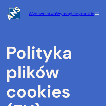
Przejdź
do
Wydawnictwa
Wymogi edytorskie
treści
Polityka
plików
cookies