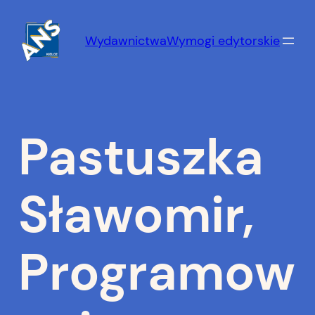
Przejdź
do
Wydawnictwa
Wymogi edytorskie
treści
Pastuszka
Sławomir,
Programow