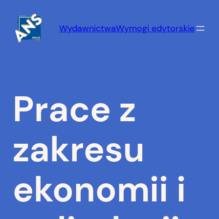
Przejdź
do
Wydawnictwa
Wymogi edytorskie
treści
Prace z
zakresu
ekonomii i