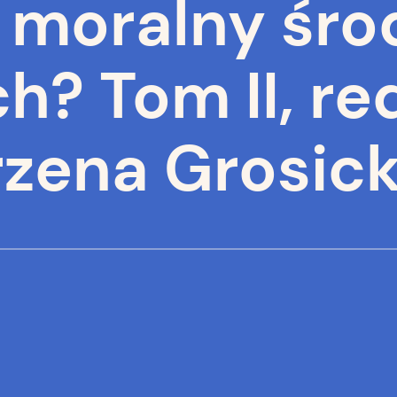
 moralny śro
? Tom II, red
rzena Grosick