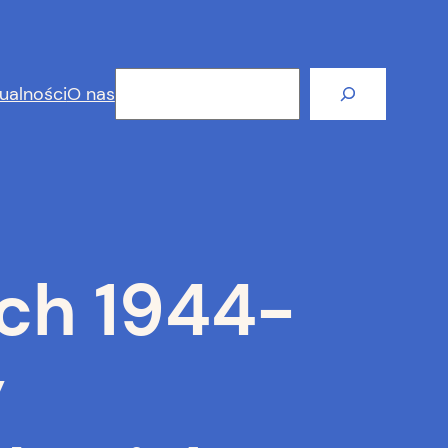
Szukaj
ualności
O nas
ch 1944-
y