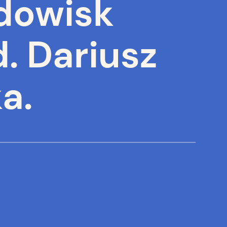
dowisk
. Dariusz
a.