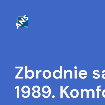
Przejdź
do
treści
Zbrodnie s
1989. Komf