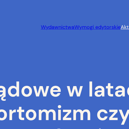
Wydawnictwa
Wymogi edytorskie
Akt
ądowe w lata
ortomizm cz